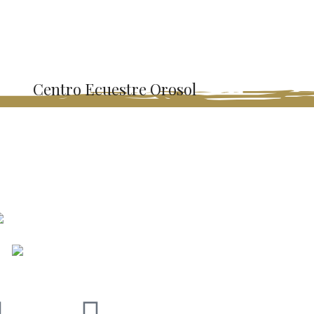
Centro Ecuestre Orosol
ases de equitación para todos los niveles y todas las
es. Contamos con profesores con amplia trayectoria,
alaciones de primera, alquiler de cuadras y mucho más
servicios.
Dirección: 800 noreste del puente de
Guacima Arriba, sobre Calle Rojas, Alajuela
WhatsApp: (506) 6011 0152
Correo: info@centroecuestreorosol.com