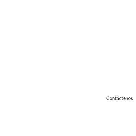
Contáctenos
Contáctenos
"
*
" señala los campos obligatorios